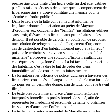
précise que toute visite d’un lieu à cette fin doit être justifiée
par “des raisons sérieuses de penser que le comportement de
la personne qui s’y trouve constitue une menace pour la
sécurité et l’ordre publics”
Dans le cadre de la lutte contre l’habitat informel, le
législateur donne l’autorisation au préfet de Mayotte
d’ordonner aux occupants des “bangas” (installations édifiées
sans droit) d’évacuer les lieux, et aux propriétaires de les
démolir. Il est possible de déroger à l’obligation de proposer
une solution de relogement ou d’hébergement d’urgence en
cas de destruction d’un habitat informel jusqu’à la fin 2034,
puisque le territoire se trouve en situation d’”impossibilité
matérielle” à proposer une solution d’habitat résultant des
conséquences du cyclone Chido. La loi facilite l’expropriation
des habitants, c’est à dire le fait de céder des biens
immobiliers afin de construire des infrastructures.
La loi autorise les officiers de police judiciaire à traverser des
lieux privés constitués de bangas pour une durée maximale de
15 jours sur un périmètre donné, afin de lutter contre le travail
illégal.
Le texte prévoit la mise en place d’une union régionale
interprofessionnelle des professionnels de santé, afin de
représenter les médecins et personnels de santé, d’organiser
les soins et d’améliorer l’offre de santé.
Le texte donne autorité au préfet de Mayotte sur tous les